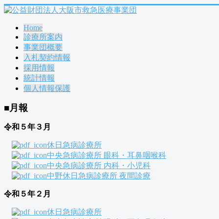
Home
診療所案内
事業団概要
入札契約情報
採用情報
統計情報
個人情報保護
■月報
令和５年３月
休日急病診療所
中央急病診療所 眼科・耳鼻咽喉科
中央急病診療所 内科・小児科
中野休日急病診療所 夜間診療
令和５年２月
休日急病診療所