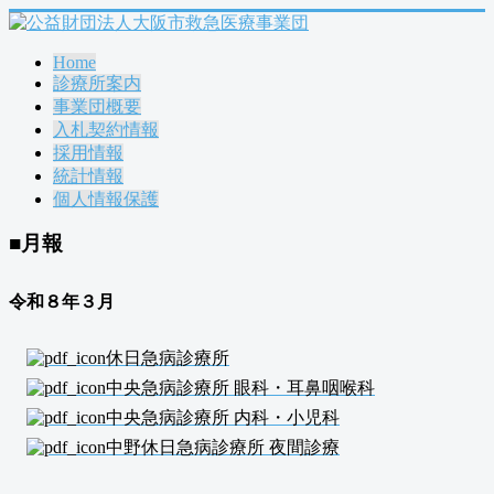
Home
診療所案内
事業団概要
入札契約情報
採用情報
統計情報
個人情報保護
■月報
令和８年３
月
休日急病診療所
中央急病診療所 眼科・耳鼻咽喉科
中央急病診療所 内科・小児科
中野休日急病診療所 夜間診療